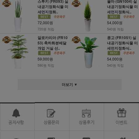
스투키 (FR093) 실
율마 (GN1004) 실
내공기정화식물 미
내공기정화식물 미
세먼지정화..
세먼지정화식..
72,000원
54,000원
720원 적립
540원 적립
알로카리아 (FR10
콩고 (FR1051) 실
53) 축하화분배달
내공기정화식물 미
개업 거실 선..
세먼지정화식..
59,000원
54,000원
590원 적립
540원 적립
더보기 ▼