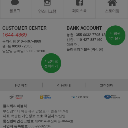
CUSTOMER CENTER
BANK ACCOUNT
1644-4869
비회원
농협 : 355-0032-7705-13
1:1 문의
신한 : 110-427-887160
문자상담 010-4407-4869
예금주 :
월~토 09:00 - 20:00
플라워리퍼블릭(박상현)
일요일·공휴일 09:00 - 18:00
지금바로
전화하기
PC 버전
이용안내
고객센터
플라워리퍼블릭
부산광역시 해운대구 양운로 80번길 22,9층
대표
박상현
개인정보 보호 책임자
박신영
통신판매업신고번호
제2014-부산해운-0664호
사업자 등록번호
608-92-02734