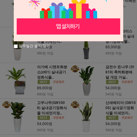
멘트화분 (RI_26)
기정화식물 미세먼
축하화분배달..
지정화식물..
72,000원
89,000원
720원 적립
890원 적립
산세베리아3호(zt
율마(골드크리스
53) 실내공기정화
트)A (zt_10) 실내
식물 미세먼지..
공기정화식물..
일주일간 열지 않기
99,000원
65,000원
990원 적립
650원 적립
아가베 시멘트화분
금전수 돈나무 (3f
소(zt01) 실내공기
619) 축하화분배
정화식물..
달 개업 거실..
89,000원
54,000원
890원 적립
540원 적립
고무나무(GN100
산세베리아 (GN10
9) 실내공기정화식
05) 실내공기정화
물 미세먼지정..
식물 미세먼지..
54,000원
54,000원
540원 적립
540원 적립