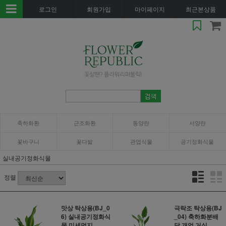
로그인
회원가입
마이페이지
최근본상품
축하화환
근조화환
동양란
서양란
꽃바구니
꽃다발
관엽식물
공기정화식물
실내공기정화식물
정렬
맛상 탁상용(BJ_0
극락조 탁상용(BJ
6) 실내공기정화식
_04) 축하화분배
물 미세먼지..
달 개업 거실..