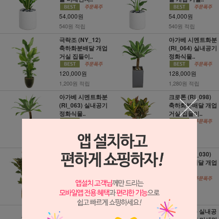
54,000원
54,000원
540원 적립
540원 적립
극락조 (NY_12)
아가베 시멘트화분
축하화분배달 개업
(RI_064) 실내공기
거실 집들이..
정화식물..
120,000원
128,000원
1,200원 적립
1,280원 적립
아가베 시멘트화분
크로톤 (RI_098)
(RI_063) 실내공기
축하화분배달 개업
정화식물..
거실 집들이..
128,000원
65,000원
1,280원 적립
650원 적립
크로톤 (RI_099)
녹보수 (RI_030)
축하화분배달 개업
축하화분배달 개업
거실 집들이..
거실 집들..
84,000원
79,000원
840원 적립
790원 적립
금전수 돈나무 시
율마 (zt70) 실내공