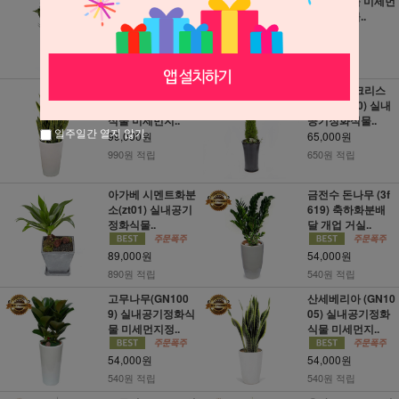
멘트화분 (RI_26)
기정화식물 미세먼
축하화분배달..
지정화식물..
72,000원
89,000원
720원 적립
890원 적립
산세베리아3호(zt
율마(골드크리스
53) 실내공기정화
트)A (zt_10) 실내
식물 미세먼지..
공기정화식물..
일주일간 열지 않기
99,000원
65,000원
990원 적립
650원 적립
아가베 시멘트화분
금전수 돈나무 (3f
소(zt01) 실내공기
619) 축하화분배
정화식물..
달 개업 거실..
89,000원
54,000원
890원 적립
540원 적립
고무나무(GN100
산세베리아 (GN10
9) 실내공기정화식
05) 실내공기정화
물 미세먼지정..
식물 미세먼지..
54,000원
54,000원
540원 적립
540원 적립