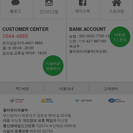
CUSTOMER CENTER
BANK ACCOUNT
1644-4869
비회원
농협 : 355-0032-7705-13
1:1 문의
신한 : 110-427-887160
문자상담 010-4407-4869
예금주 :
월~토 09:00 - 20:00
플라워리퍼블릭(박상현)
일요일·공휴일 09:00 - 18:00
지금바로
전화하기
PC 버전
이용안내
고객센터
플라워리퍼블릭
부산광역시 해운대구 양운로 80번길 22,9층
대표
박상현
개인정보 보호 책임자
박신영
통신판매업신고번호
제2014-부산해운-0664호
사업자 등록번호
608-92-02734