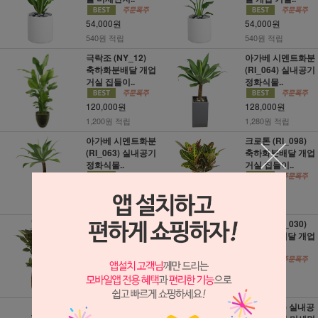
54,000원
54,000원
540원 적립
540원 적립
극락조 (NY_12)
아가베 시멘트화분
축하화분배달 개업
(RI_064) 실내공기
거실 집들이..
정화식물..
120,000원
128,000원
1,200원 적립
1,280원 적립
아가베 시멘트화분
크로톤 (RI_098)
(RI_063) 실내공기
축하화분배달 개업
정화식물..
거실 집들이..
128,000원
65,000원
1,280원 적립
650원 적립
크로톤 (RI_099)
녹보수 (RI_030)
축하화분배달 개업
축하화분배달 개업
거실 집들이..
거실 집들..
84,000원
79,000원
840원 적립
790원 적립
금전수 돈나무 시
율마 (zt70) 실내공