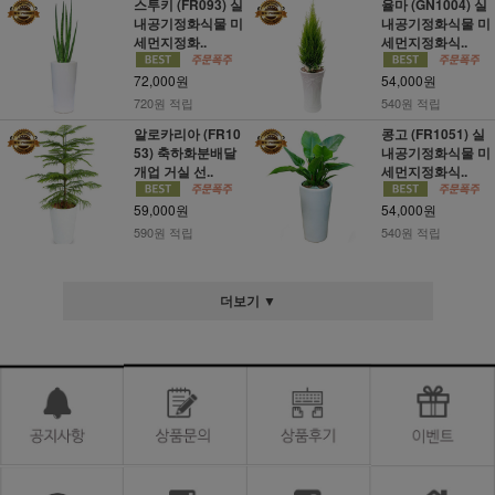
스투키 (FR093) 실
율마 (GN1004) 실
내공기정화식물 미
내공기정화식물 미
세먼지정화..
세먼지정화식..
72,000원
54,000원
720원 적립
540원 적립
알로카리아 (FR10
콩고 (FR1051) 실
53) 축하화분배달
내공기정화식물 미
개업 거실 선..
세먼지정화식..
59,000원
54,000원
590원 적립
540원 적립
더보기 ▼