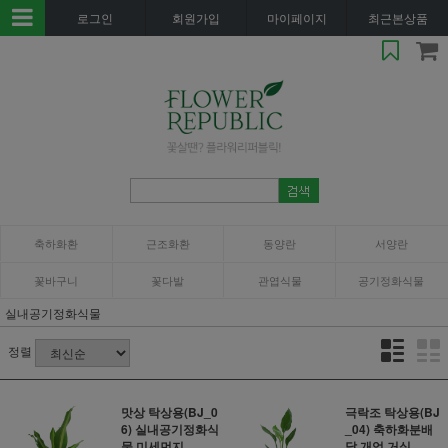
로그인
회원가입
마이페이지
최근본상품
축하화환
근조화환
동양란
서양란
꽃바구니
꽃다발
관엽식물
공기정화식물
실내공기정화식물
정렬
맛상 탁상용(BJ_0
극락조 탁상용(BJ
6) 실내공기정화식
_04) 축하화분배
물 미세먼지..
달 개업 거실..