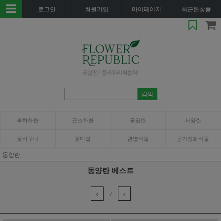
로그인
회원가입
마이페이지
최근본상품
축하화환
근조화환
동양란
서양란
꽃바구니
꽃다발
관엽식물
공기정화식물
동양란
동양란 베스트
/