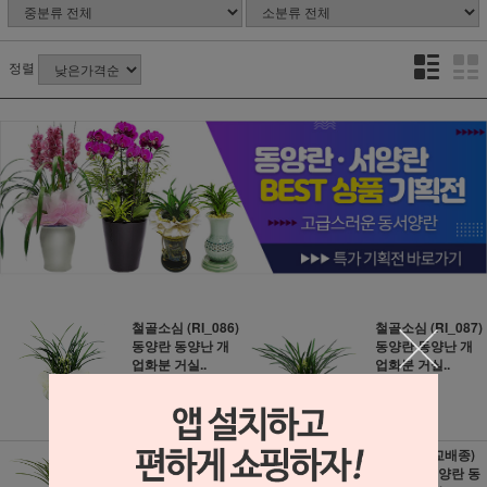
정렬
철골소심 (RI_086)
철골소심 (RI_087)
동양란 동양난 개
동양란 동양난 개
업화분 거실..
업화분 거실..
49,000원
49,000원
490원 적립
490원 적립
철골소심 (RI_088)
타이페이(교배종)
동양란 동양난 개
(e_112) 동양란 동