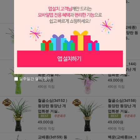
업화분 거실..
양난 개업화..
49,000원
49,000원
490원 적립
490원 적립
황금소심(교배종)
타이페이(교배종)
(e_117) 동양란 동
(e_122) 동양란 동
양난 개업화..
양난 개업화..
49,000원
49,000원
490원 적립
490원 적립
사계란(e_126) 동
썬더스트(e_144)
양란 동양난 개업
동양란 동양난 개
화분 거실 사..
업화분 거실..
일주일간 열지 않기
49,000원
49,000원
490원 적립
490원 적립
철골소심(3d152 )
철골소심(3d158)
동양란 동양난 개
동양란 동양난 개
업화분 거실..
업화분 거실..
49,000원
49,000원
490원 적립
490원 적립
교배종(3d159) 동
백운(교배종)(e_1