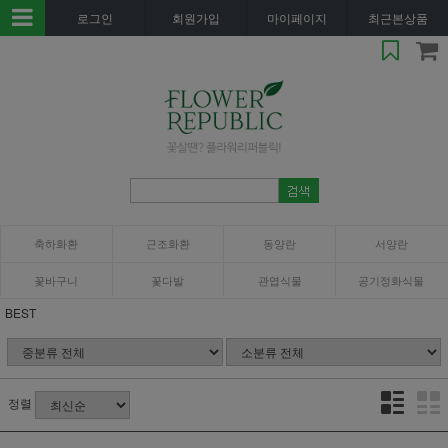
로그인
회원가입
마이페이지
최근본상품
축하화환
근조화환
동양란
서양란
꽃바구니
꽃다발
관엽식물
공기정화식물
BEST
정렬