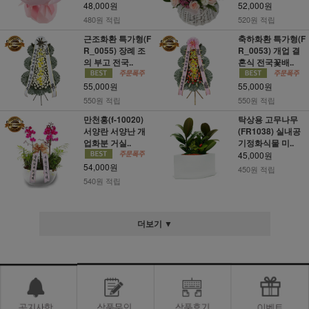
48,000원
52,000원
480원 적립
520원 적립
근조화환 특가형(F
축하화환 특가형(F
R_0055) 장례 조
R_0053) 개업 결
의 부고 전국..
혼식 전국꽃배..
55,000원
55,000원
550원 적립
550원 적립
만천홍(f-10020)
탁상용 고무나무
서양란 서양난 개
(FR1038) 실내공
업화분 거실..
기정화식물 미..
45,000원
54,000원
450원 적립
540원 적립
더보기 ▼