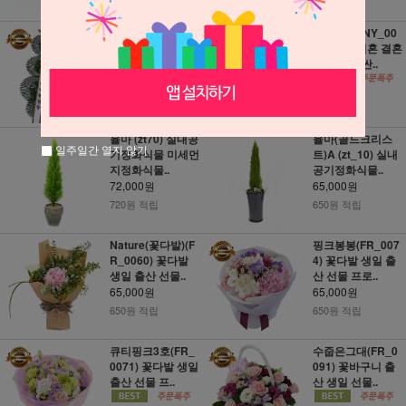
640원 적립
720원 적립
근조화환 (NY_00
축하화환 (NY_00
02) 장례 조의 부고
01) 개업 결혼 결혼
꽃화환 장례..
식 꽃화환 싼..
45,000원
45,000원
450원 적립
450원 적립
율마 (zt70) 실내공
율마(골드크리스
일주일간 열지 않기
기정화식물 미세먼
트)A (zt_10) 실내
지정화식물..
공기정화식물..
72,000원
65,000원
720원 적립
650원 적립
Nature(꽃다발)(F
핑크봉봉(FR_007
R_0060) 꽃다발
4) 꽃다발 생일 출
생일 출산 선물..
산 선물 프로..
65,000원
65,000원
650원 적립
650원 적립
큐티핑크3호(FR_
수줍은그대(FR_0
0071) 꽃다발 생일
091) 꽃바구니 출
출산 선물 프..
산 생일 선물..