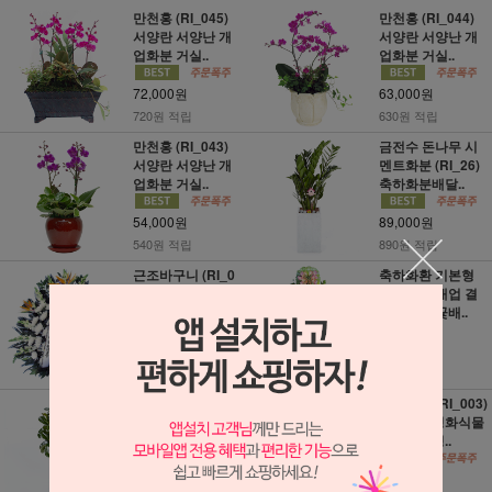
만천홍 (RI_045)
만천홍 (RI_044)
서양란 서양난 개
서양란 서양난 개
업화분 거실..
업화분 거실..
72,000원
63,000원
720원 적립
630원 적립
만천홍 (RI_043)
금전수 돈나무 시
서양란 서양난 개
멘트화분 (RI_26)
업화분 거실..
축하화분배달..
54,000원
89,000원
540원 적립
890원 적립
근조바구니 (RI_0
축하화환 기본형
20) 장례 조의 부고
(RI_011) 개업 결
전국꽃배달
혼식 전국꽃배..
57,000원
62,000원
570원 적립
620원 적립
인도고무나무 (RI_
고무나무 (RI_003)
005) 실내공기정
실내공기정화식물
화식물 미세먼..
미세먼지정..
64,000원
72,000원