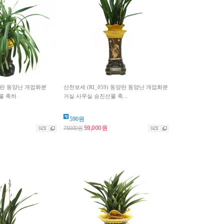
동양란 동양난 개업화분
산천보세 (RI_059) 동양란 동양난 개업화분
물 축하
거실 사무실 승진선물 축...
590원
59,000원
75000원