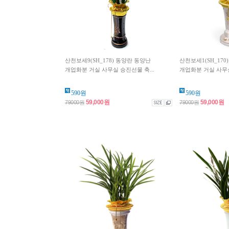
산천보세9(SH_178) 동양란 동양난
산천보세1(SH_170
개업화분 거실 사무실 승진선물 축...
개업화분 거실 사무실
590원
590원
59,000원
59,000원
79000원
79000원