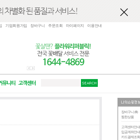
입
기업회원가입
장바구니
주문조회
마이페이지
이용안내
장바구니 (
0
)
찜한상품
고객센터안
입금계좌안
카드결제조