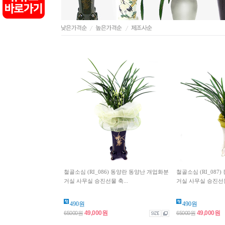
철골소심 (RI_086) 동양란 동양난 개업화분
철골소심 (RI_087
거실 사무실 승진선물 축...
거실 사무실 승진선물 
490원
490원
49,000원
49,000원
65000원
65000원