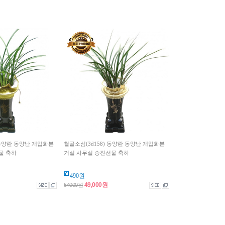
) 동양란 동양난 개업화분
철골소심(3d158) 동양란 동양난 개업화분
물 축하
거실 사무실 승진선물 축하
490원
49,000원
54000원