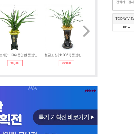
전화카드결
TODAY VIE
세(e_134) 동양란 동양난
철골소심(pb-0361) 동양란 동양
대국(3d155) 동양란 동양난
\
90,000
\
72,000
\
72,000