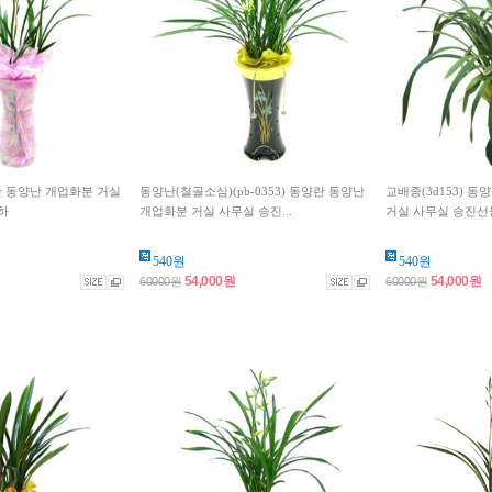
양란 동양난 개업화분 거실
동양난(철골소심)(pb-0353) 동양란 동양난
교배종(3d153) 
하
개업화분 거실 사무실 승진...
거실 사무실 승진선
540원
540원
54,000원
54,000원
60000원
60000원