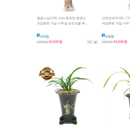
철골소심1(SH_164) 동양란 동양난
산천보세10(SH_17
개업화분 거실 사무실 승진선물 축...
개업화분 거실 사무실
620원
630원
62,000원
63,000원
82000원
83000원