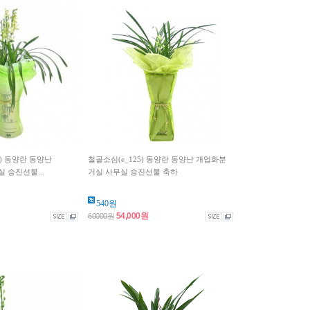
1) 동양란 동양난
철골소심(e_125) 동양란 동양난 개업화분
 승진선물...
거실 사무실 승진선물 축하
540원
54,000원
60000원