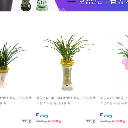
) 동양란 동양난 개업화분
철골소심 (RI_088) 동양란 동양난 개업화분
타이페이(교배종)(e_
축...
거실 사무실 승진선물 축...
개업화분 거실 사무실
490원
490원
49,000원
49,000원
69000원
54000원