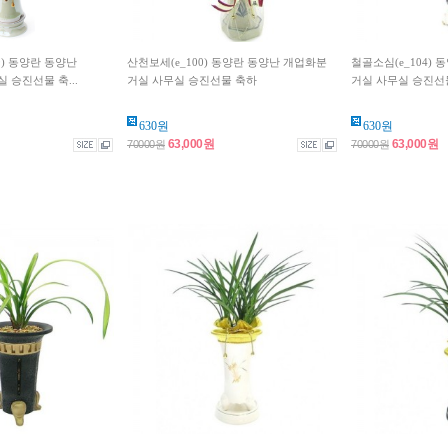
9) 동양란 동양난
산천보세(e_100) 동양란 동양난 개업화분
철골소심(e_104)
 승진선물 축...
거실 사무실 승진선물 축하
거실 사무실 승진선
630원
630원
63,000원
63,000원
70000원
70000원