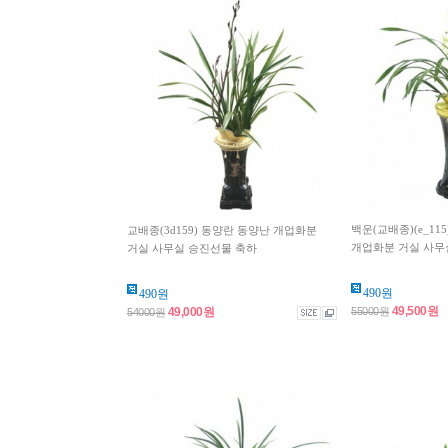
백운(교배종)(e_11
교배종(3d159) 동양란 동양난 개업화분
개업화분 거실 사무실
거실 사무실 승진선물 축하
490원
490원
49,500원
55000원
49,000원
54000원