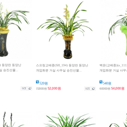
5) 동양란 동양난
스프링교배종(SH_194) 동양란 동양난
백운(교배종)(e_11
 승진선물...
개업화분 거실 사무실 승진선물...
개업화분 거실 사무실
520원
540원
52,000원
54,000원
72000원
60000원