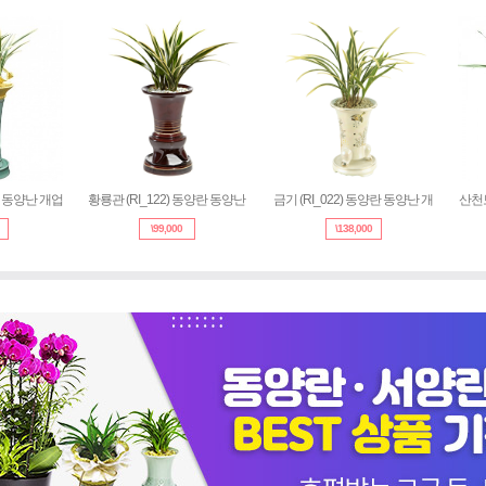
란 동양난 개업
황룡관 (RI_122) 동양란 동양난
금기 (RI_022) 동양란 동양난 개
산천보
\
99,000
\
138,000