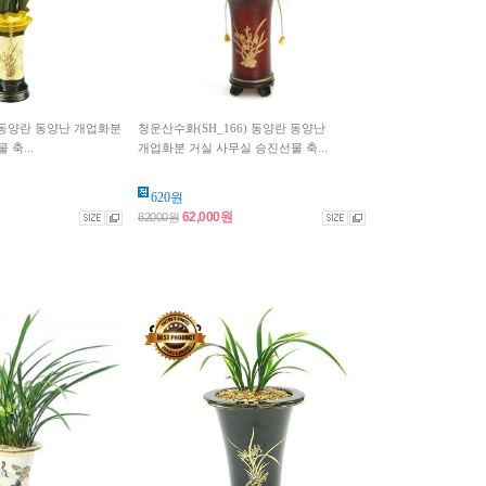
) 동양란 동양난 개업화분
청운산수화(SH_166) 동양란 동양난
축...
개업화분 거실 사무실 승진선물 축...
620원
62,000원
82000원