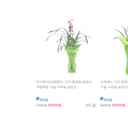
타이페이(교배종)(e_122) 동양란 동양난
사계란(e_126) 
개업화분 거실 사무실 승진선...
거실 사무실 승진선
490원
490원
49,000원
49,000원
54000원
55000원