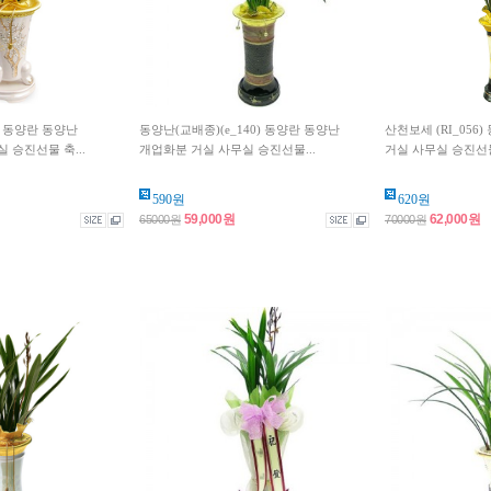
) 동양란 동양난
동양난(교배종)(e_140) 동양란 동양난
산천보세 (RI_056
 승진선물 축...
개업화분 거실 사무실 승진선물...
거실 사무실 승진선물 
590원
620원
59,000원
62,000원
65000원
70000원