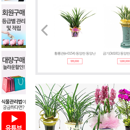
황룡관(e-0154) 동양란 동양난
금기(3d181) 동양
\
99,000
\
180,000