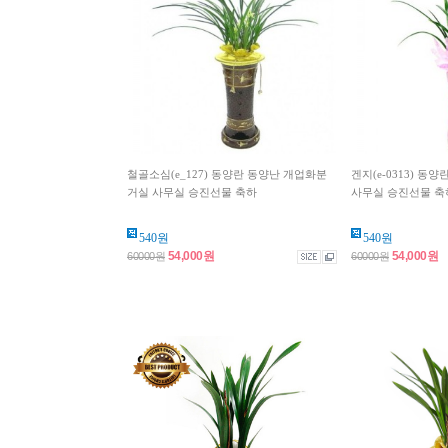
철골소심(e_127) 동양란 동양난 개업화분
겐지(e-0313) 동
거실 사무실 승진선물 축하
사무실 승진선물 축
540원
540원
54,000원
54,000원
60000원
60000원