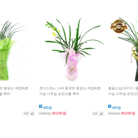
동양란 동양난 개업화분
썬더스트(e_144) 동양란 동양난 개업화분
철골소심(3d152 
물 축하
거실 사무실 승진선물 축하
거실 사무실 승진선
490원
490원
49,000원
49,000원
54000원
54000원