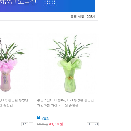
등록 제품 :
205
개
112) 동양란 동양난
황금소심(교배종)(e_117) 동양란 동양난
 승진선...
개업화분 거실 사무실 승진선...
490원
49,000원
54000원