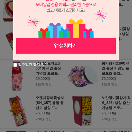
출산 기념일..
산 기념일 프..
66,000원
68,000원
660원 적립
680원 적립
붉은장미꽃상자(S
레드하트장미꽃상
H_354) 생일 출산
자(SH_353) 생일
기념일 프로..
출산 기념일..
68,000원
68,000원
680원 적립
680원 적립
사랑을 드려요(c_
향기담기(zt90) 생
일주일간 열지 않기
0010) 생일 출산
일 출산 기념일 프
기념일 프로포..
로포즈 졸업..
69,000원
75,000원
690원 적립
750원 적립
오렌지장미꽃상자
노란장미꽃상자(S
(SH_357) 생일 출
H_346) 생일 출산
산 기념일 프..
기념일 프로..
75,000원
75,000원
750원 적립
750원 적립
레드장미꽃상자(S
장미20송이혼합꽃