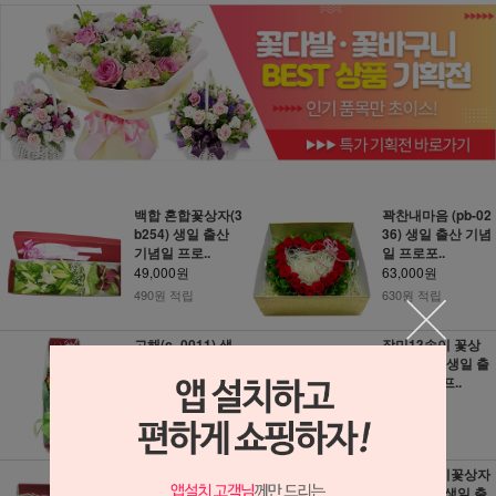
백합 혼합꽃상자(3
꽉찬내마음 (pb-02
b254) 생일 출산
36) 생일 출산 기념
기념일 프로..
일 프로포..
49,000원
63,000원
490원 적립
630원 적립
고해(c_0011) 생
장미13송이 꽃상
일 출산 기념일 프
자(3b310) 생일 출
로포즈 졸업
산 기념일 프..
65,000원
65,000원
650원 적립
650원 적립
하트장미혼합꽃상
장미23송이꽃상자
자2(SH_358) 생일
(SH_359) 생일 출