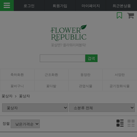
로그인
회원가입
마이페이지
최근본상품
축하화환
근조화환
동양란
서양란
꽃바구니
꽃다발
관엽식물
공기정화식물
꽃상자
꽃상자
정렬