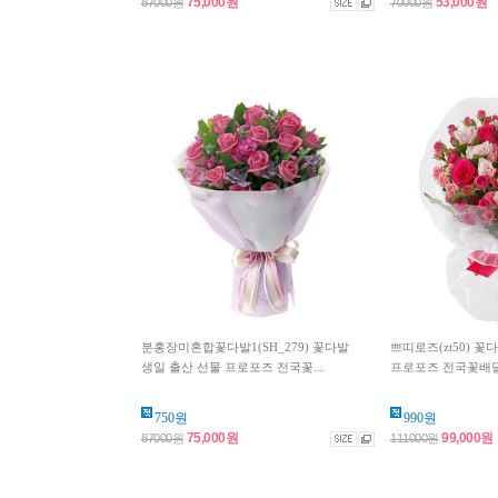
75,000원
53,000원
87000원
70000원
분홍장미혼합꽃다발1(SH_279) 꽃다발
쁘띠로즈(zt50) 꽃
생일 출산 선물 프로포즈 전국꽃...
프로포즈 전국꽃배
750원
990원
75,000원
99,000원
87000원
111000원