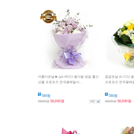
아름다운날★ (pb-0631) 꽃다발 생일 출산
꿈같은날 (b-115)
선물 프로포즈 전국꽃배달서...
프로포즈 전국꽃배
580원
580원
58,000원
58,000원
65000원
65000원