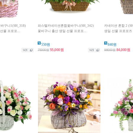
니1(SH_318)
파스텔카네이션혼합꽃바구니(SH_342)
카네이션 혼합 2 (S
선물 프로포...
꽃바구니 출산 생일 선물 프로포...
생일 선물 프로포즈 
550원
840원
55,000원
84,000원
75000원
98000원