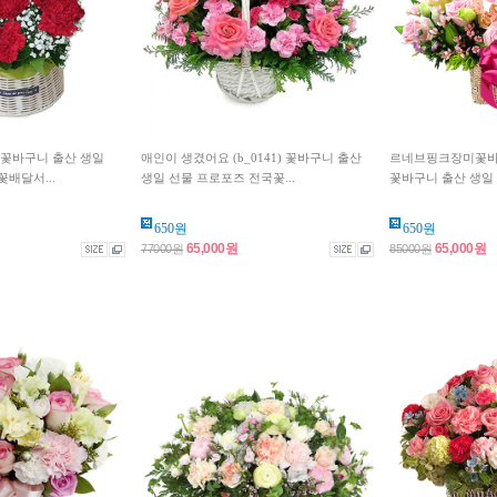
 꽃바구니 출산 생일
애인이 생겼어요 (b_0141) 꽃바구니 출산
르네브핑크장미꽃바구니
배달서...
생일 선물 프로포즈 전국꽃...
꽃바구니 출산 생일 
650원
650원
65,000원
65,000원
77000원
85000원