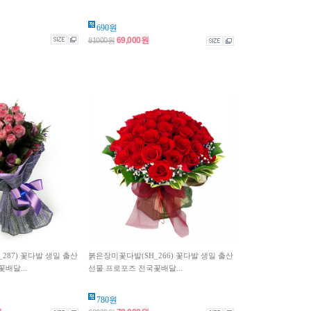
690원
69,000원
81000원
287) 꽃다발 생일 출산
붉은장미꽃다발(SH_266) 꽃다발 생일 출산
배달...
선물 프로포즈 전국꽃배달...
780원