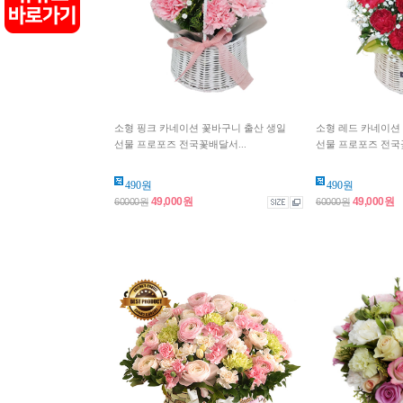
소형 핑크 카네이션 꽃바구니 출산 생일
소형 레드 카네이션
선물 프로포즈 전국꽃배달서...
선물 프로포즈 전국꽃
490원
490원
49,000원
49,000원
60000원
60000원