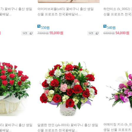
017) 꽃바구니 출산 생일
아이러브퍼플(zt65) 꽃바구니 출산 생일
하얀미소 (b_0062
배달...
선물 프로포즈 전국꽃배달서...
선물 프로포즈 전국꽃
550원
540원
원
55,000원
54,000원
70000원
60000원
어메이징 키스 (b_0
45) 꽃바구니 출산 생일
달콤한 연인 (pb-0016) 꽃바구니 출산 생일
생일 선물 프로포즈 
배달...
선물 프로포즈 전국꽃배달...