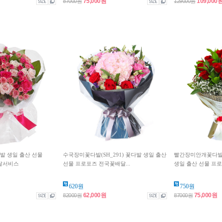
75,000원
109,000
87000원
129000원
다발 생일 출산 선물
수국장미꽃다발(SH_291) 꽃다발 생일 출산
빨간장미안개꽃다발1(
달서비스
선물 프로포즈 전국꽃배달...
생일 출산 선물 프로
620원
750원
62,000원
75,000원
82000원
87000원