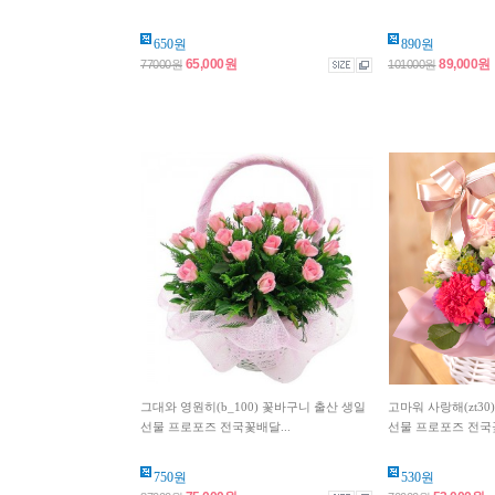
650원
890원
65,000원
89,000원
77000원
101000원
그대와 영원히(b_100) 꽃바구니 출산 생일
고마워 사랑해(zt30
선물 프로포즈 전국꽃배달...
선물 프로포즈 전국꽃
750원
530원