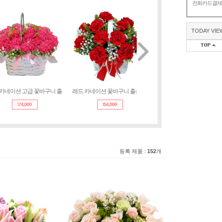
전화카드결
TODAY VIE
 카네이션 고급 꽃바구니 출
레드 카네이션 꽃바구니 출산 생
레드 카네이션 고급 (3a1833
\
74,000
\
54,000
\
74,000
등록 제품 :
152
개