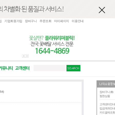
입
기업회원가입
장바구니
주문조회
마이페이지
이용안내
54)
장바구니 (
0
)
찜한상품
고객센터안
입금계좌안
카드결제조