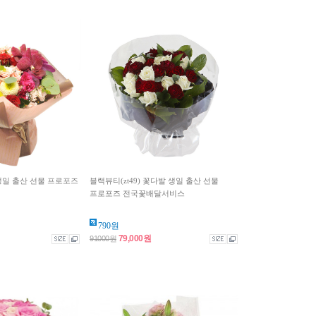
 생일 출산 선물 프로포즈
블랙뷰티(zt49) 꽃다발 생일 출산 선물
프로포즈 전국꽃배달서비스
790원
79,000원
91000원