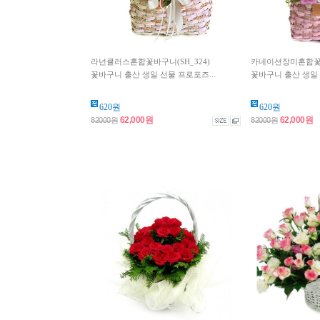
라넌큘러스혼합꽃바구니(SH_324)
카네이션장미혼합꽃바구
꽃바구니 출산 생일 선물 프로포즈...
꽃바구니 출산 생일 
620원
620원
62,000원
62,000원
82000원
82000원