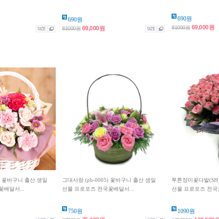
690원
690원
69,000원
81000원
69,000원
81000원
) 꽃바구니 출산 생일
그대사랑 (pb-0005) 꽃바구니 출산 생일
투톤장미꽃다발(SH_
배달서...
선물 프로포즈 전국꽃배달서...
선물 프로포즈 전국꽃
750원
1090원