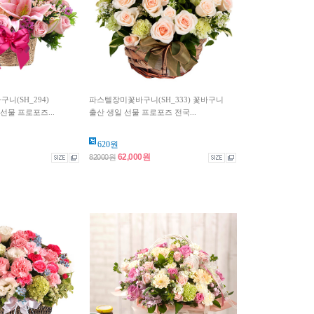
(SH_294)
파스텔장미꽃바구니(SH_333) 꽃바구니
선물 프로포즈...
출산 생일 선물 프로포즈 전국...
620원
62,000원
82000원