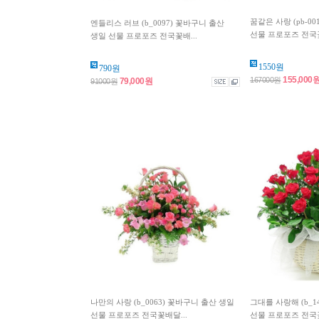
꿈같은 사랑 (pb-0
엔들리스 러브 (b_0097) 꽃바구니 출산
선물 프로포즈 전국꽃
생일 선물 프로포즈 전국꽃배...
1550원
790원
155,000
167000원
79,000원
91000원
나만의 사랑 (b_0063) 꽃바구니 출산 생일
그대를 사랑해 (b_1
선물 프로포즈 전국꽃배달...
선물 프로포즈 전국꽃