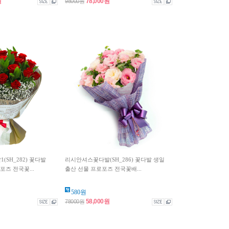
원
78,000원
98000원
SH_282) 꽃다발
리시안셔스꽃다발(SH_286) 꽃다발 생일
포즈 전국꽃...
출산 선물 프로포즈 전국꽃배...
580원
58,000원
78000원