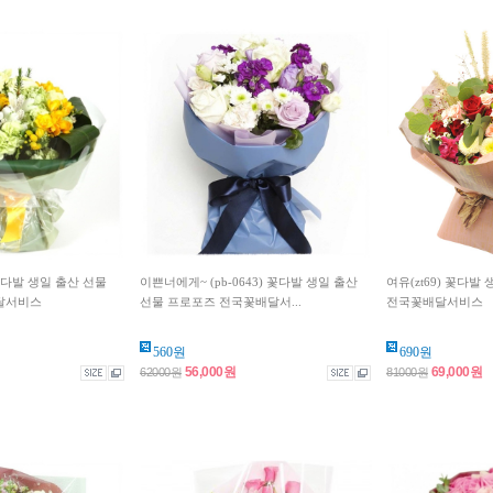
 꽃다발 생일 출산 선물
이쁜너에게~ (pb-0643) 꽃다발 생일 출산
여유(zt69) 꽃다발
달서비스
선물 프로포즈 전국꽃배달서...
전국꽃배달서비스
560원
690원
56,000원
69,000원
62000원
81000원