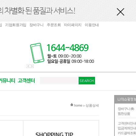
입
기업회원가입
장바구니
주문조회
마이페이지
이용안내
현재 위치
home
상품상세
>
장바구니 (
0
)
찜한상품
고객센터안
입금계좌안
카드결제조