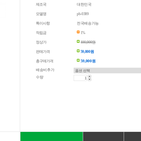
제조국
대한민국
모델명
pb-0389
특이사항
전국배송가능
적립금
1%
정상가
100,000원
판매가격
59,000원
59,000
총구매가격
원
배송비추가
수량