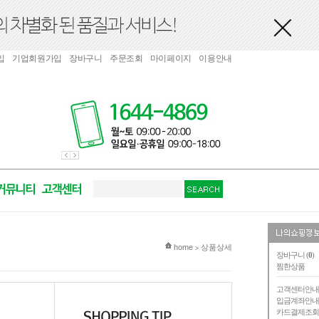
입
기업회원가입
장바구니
주문조회
마이페이지
이용안내
현재 위치
home
상품상세
>
장바구니 (
0
)
찜한상품
고객센터안
입금계좌안
카드결제조