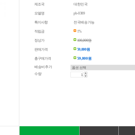
제조국
대한민국
모델명
pb-0389
특이사항
전국배송가능
적립금
1%
정상가
100,000원
판매가격
59,000원
59,000
총구매가격
원
배송비추가
수량