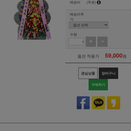
배송비
(무료)
배송비추
가
수량
59,000
옵션 적용가
원
관심상품
장바구니
구매하기