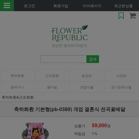
로그인
회원가입
마이페이지
최근본상품
축하화환
근조화환
동양란
서양란
꽃바구니
꽃다발
관엽식물
공기정화식물
축하화환&근조화환
축하화환 기본형(pb-0389) 개업 결혼식 전국꽃배달
59,000
상품가
원
적립금
1%