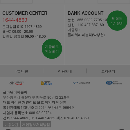
CUSTOMER CENTER
BANK ACCOUNT
1644-4869
비회원
농협 : 355-0032-7705-13
1:1 문의
신한 : 110-427-887160
문자상담 010-4407-4869
예금주 :
월~토 09:00 - 20:00
플라워리퍼블릭(박상현)
일요일·공휴일 09:00 - 18:00
지금바로
전화하기
PC 버전
이용안내
고객센터
플라워리퍼블릭
부산광역시 해운대구 양운로 80번길 22,9층
대표
박상현
개인정보 보호 책임자
박신영
통신판매업신고번호
제2014-부산해운-0664호
사업자 등록번호
608-92-02734
전화
1644-4869 , 010-4407-4869
팩스
070-4015-4869
이용약관
개인정보처리방침