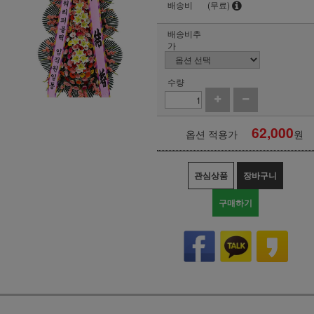
배송비
(무료)
배송비추
가
수량
62,000
옵션 적용가
원
관심상품
장바구니
구매하기