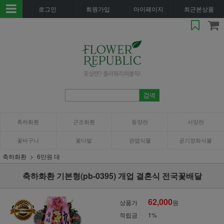
로그인
회원가입
마이페이지
최근본상품
축하화환
근조화환
동양란
서양란
꽃바구니
꽃다발
관엽식물
공기정화식물
축하화환
6만원 대
축하화환 기본형(pb-0395) 개업 결혼식 전국꽃배달
62,000
상품가
원
적립금
1%