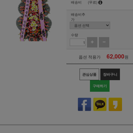
배송비
(무료)
배송비추
가
수량
62,000
옵션 적용가
원
관심상품
장바구니
구매하기