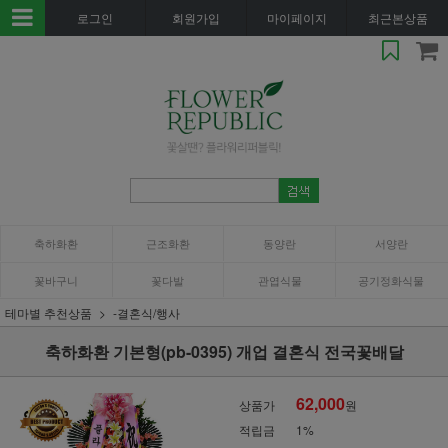
로그인
회원가입
마이페이지
최근본상품
축하화환
근조화환
동양란
서양란
꽃바구니
꽃다발
관엽식물
공기정화식물
테마별 추천상품
-결혼식/행사
축하화환 기본형(pb-0395) 개업 결혼식 전국꽃배달
62,000
상품가
원
적립금
1%