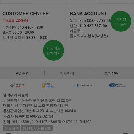
CUSTOMER CENTER
BANK ACCOUNT
1644-4869
비회원
농협 : 355-0032-7705-13
1:1 문의
신한 : 110-427-887160
문자상담 010-4407-4869
예금주 :
월~토 09:00 - 20:00
플라워리퍼블릭(박상현)
일요일·공휴일 09:00 - 18:00
지금바로
전화하기
PC 버전
이용안내
고객센터
플라워리퍼블릭
부산광역시 해운대구 양운로 80번길 22,9층
대표
박상현
개인정보 보호 책임자
박신영
통신판매업신고번호
제2014-부산해운-0664호
사업자 등록번호
608-92-02734
전화
1644-4869 , 010-4407-4869
팩스
070-4015-4869
이용약관
개인정보처리방침