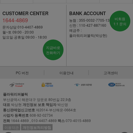
CUSTOMER CENTER
BANK ACCOUNT
1644-4869
비회원
농협 : 355-0032-7705-13
1:1 문의
신한 : 110-427-887160
문자상담 010-4407-4869
예금주 :
월~토 09:00 - 20:00
플라워리퍼블릭(박상현)
일요일·공휴일 09:00 - 18:00
지금바로
전화하기
PC 버전
이용안내
고객센터
플라워리퍼블릭
부산광역시 해운대구 양운로 80번길 22,9층
대표
박상현
개인정보 보호 책임자
박신영
통신판매업신고번호
제2014-부산해운-0664호
사업자 등록번호
608-92-02734
전화
1644-4869 , 010-4407-4869
팩스
070-4015-4869
이용약관
개인정보처리방침