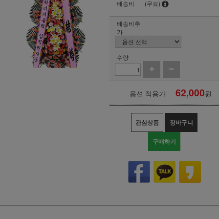
배송비
(무료)
배송비추
가
수량
62,000
옵션 적용가
원
관심상품
장바구니
구매하기