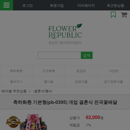
로그인
회원가입
마이페이지
최근본상품
축하화환
근조화환
동양란
서양란
꽃바구니
꽃다발
관엽식물
공기정화식물
테마별 추천상품
-결혼식/행사
축하화환 기본형(pb-0395) 개업 결혼식 전국꽃배달
62,000
상품가
원
적립금
1%