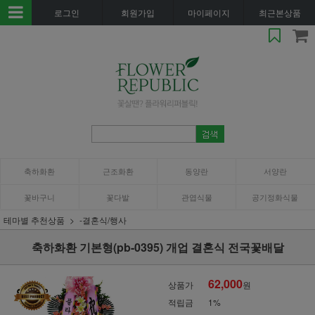
로그인
회원가입
마이페이지
최근본상품
축하화환
근조화환
동양란
서양란
꽃바구니
꽃다발
관엽식물
공기정화식물
테마별 추천상품
-결혼식/행사
축하화환 기본형(pb-0395) 개업 결혼식 전국꽃배달
62,000
상품가
원
적립금
1%