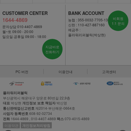
CUSTOMER CENTER
BANK ACCOUNT
1644-4869
비회원
농협 : 355-0032-7705-13
1:1 문의
신한 : 110-427-887160
문자상담 010-4407-4869
예금주 :
월~토 09:00 - 20:00
플라워리퍼블릭(박상현)
일요일·공휴일 09:00 - 18:00
지금바로
전화하기
PC 버전
이용안내
고객센터
플라워리퍼블릭
부산광역시 해운대구 양운로 80번길 22,9층
대표
박상현
개인정보 보호 책임자
박신영
통신판매업신고번호
제2014-부산해운-0664호
사업자 등록번호
608-92-02734
전화
1644-4869 , 010-4407-4869
팩스
070-4015-4869
이용약관
개인정보처리방침