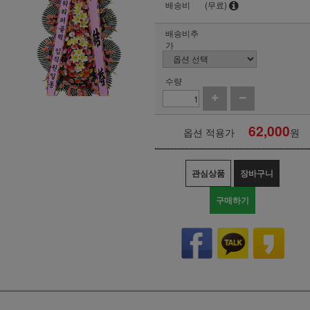
배송비
(무료)
배송비추
가
수량
62,000
옵션 적용가
원
관심상품
장바구니
구매하기