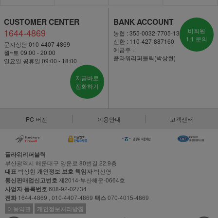
CUSTOMER CENTER
BANK ACCOUNT
1644-4869
비회원
농협 : 355-0032-7705-13
1:1 문의
신한 : 110-427-887160
문자상담 010-4407-4869
예금주 :
월~토 09:00 - 20:00
플라워리퍼블릭(박상현)
일요일·공휴일 09:00 - 18:00
지금바로
전화하기
PC 버전
이용안내
고객센터
플라워리퍼블릭
부산광역시 해운대구 양운로 80번길 22,9층
대표
박상현
개인정보 보호 책임자
박신영
통신판매업신고번호
제2014-부산해운-0664호
사업자 등록번호
608-92-02734
전화
1644-4869 , 010-4407-4869
팩스
070-4015-4869
이용약관
개인정보처리방침