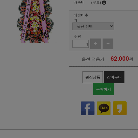
배송비
(무료)
배송비추
가
수량
62,000
옵션 적용가
원
관심상품
장바구니
구매하기