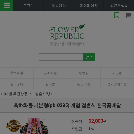
로그인
회원가입
마이페이지
최근본상품
축하화환
근조화환
동양란
서양란
꽃바구니
꽃다발
관엽식물
공기정화식물
테마별 추천상품
-결혼식/행사
축하화환 기본형(pb-0395) 개업 결혼식 전국꽃배달
62,000
상품가
원
적립금
1%