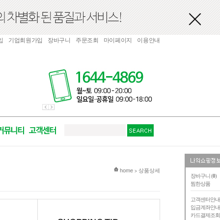
입
기업회원가입
장바구니
주문조회
마이페이지
이용안내
현재 위치
home
상품상세
>
장바구니 (
0
)
찜한상품
고객센터안
입금계좌안
카드결제조