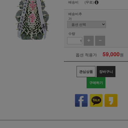
배송비
(무료)
배송비추
가
수량
59,000
옵션 적용가
원
관심상품
장바구니
구매하기