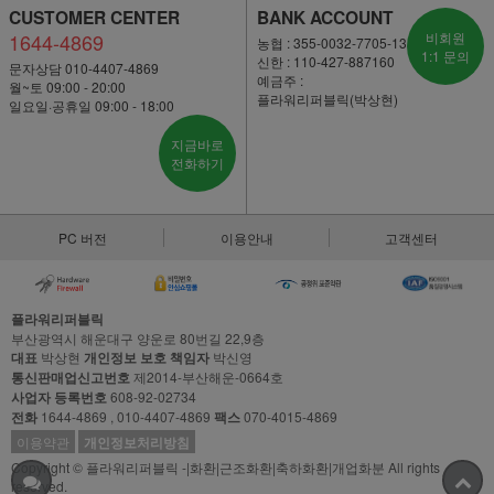
CUSTOMER CENTER
BANK ACCOUNT
1644-4869
비회원
농협 : 355-0032-7705-13
1:1 문의
신한 : 110-427-887160
문자상담 010-4407-4869
예금주 :
월~토 09:00 - 20:00
플라워리퍼블릭(박상현)
일요일·공휴일 09:00 - 18:00
지금바로
전화하기
PC 버전
이용안내
고객센터
플라워리퍼블릭
부산광역시 해운대구 양운로 80번길 22,9층
대표
박상현
개인정보 보호 책임자
박신영
통신판매업신고번호
제2014-부산해운-0664호
사업자 등록번호
608-92-02734
전화
1644-4869 , 010-4407-4869
팩스
070-4015-4869
이용약관
개인정보처리방침
Copyright © 플라워리퍼블릭 -|화환|근조화환|축하화환|개업화분 All rights
reserved.