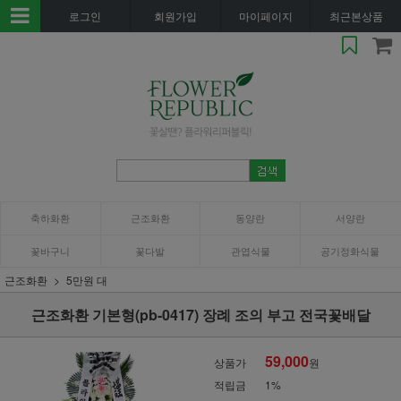
로그인
회원가입
마이페이지
최근본상품
축하화환
근조화환
동양란
서양란
꽃바구니
꽃다발
관엽식물
공기정화식물
근조화환
5만원 대
근조화환 기본형(pb-0417) 장례 조의 부고 전국꽃배달
59,000
상품가
원
적립금
1%