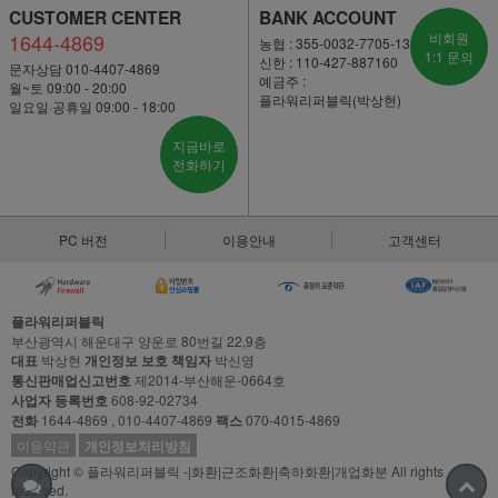
CUSTOMER CENTER
BANK ACCOUNT
1644-4869
비회원
농협 : 355-0032-7705-13
1:1 문의
신한 : 110-427-887160
문자상담 010-4407-4869
예금주 :
월~토 09:00 - 20:00
플라워리퍼블릭(박상현)
일요일·공휴일 09:00 - 18:00
지금바로
전화하기
PC 버전
이용안내
고객센터
플라워리퍼블릭
부산광역시 해운대구 양운로 80번길 22,9층
대표
박상현
개인정보 보호 책임자
박신영
통신판매업신고번호
제2014-부산해운-0664호
사업자 등록번호
608-92-02734
전화
1644-4869 , 010-4407-4869
팩스
070-4015-4869
이용약관
개인정보처리방침
Copyright © 플라워리퍼블릭 -|화환|근조화환|축하화환|개업화분 All rights
reserved.