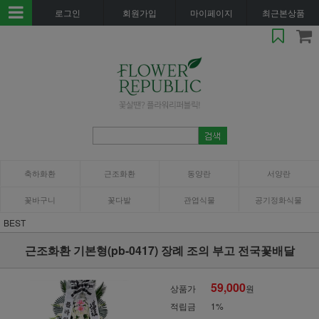
로그인
회원가입
마이페이지
최근본상품
축하화환
근조화환
동양란
서양란
꽃바구니
꽃다발
관엽식물
공기정화식물
BEST
근조화환 기본형(pb-0417) 장례 조의 부고 전국꽃배달
59,000
상품가
원
적립금
1%