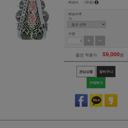
배송비
(무료)
배송비추
가
수량
59,000
옵션 적용가
원
관심상품
장바구니
구매하기