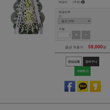
배송비
(무료)
배송비추
가
수량
59,000
옵션 적용가
원
관심상품
장바구니
구매하기