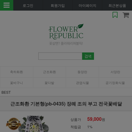
로그인
회원가입
마이페이지
최근본상품
축하화환
근조화환
동양란
서양란
꽃바구니
꽃다발
관엽식물
공기정화식물
BEST
근조화환 기본형(pb-0435) 장례 조의 부고 전국꽃배달
59,000
상품가
원
적립금
1%