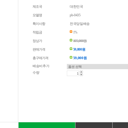
제조국
대한민국
모델명
pb-0435
특이사항
전국당일배송
적립금
1%
정상가
105,000원
판매가격
59,000원
59,000
총구매가격
원
배송비추가
수량