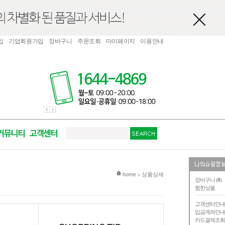
입
기업회원가입
장바구니
주문조회
마이페이지
이용안내
현재 위치
home
상품상세
>
장바구니 (
0
)
찜한상품
고객센터안
입금계좌안
카드결제조