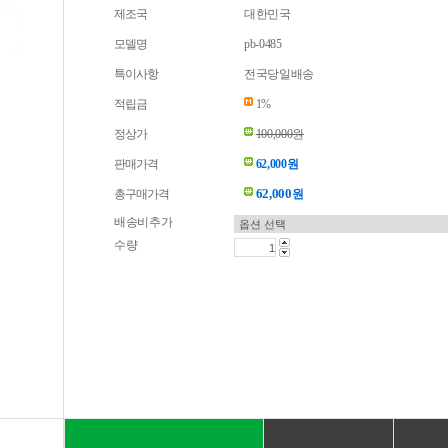
제조국
대한민국
모델명
pb-0485
특이사항
전국당일배송
적립금
1%
정상가
100,000원
판매가격
62,000원
62,000
총구매가격
원
배송비추가
수량