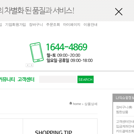
입
기업회원가입
장바구니
주문조회
마이페이지
이용안내
현재 위치
home
상품상세
>
장바구니 (
0
)
찜한상품
고객센터안
입금계좌안
카드결제조