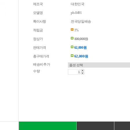
제조국
대한민국
모델명
pb-0491
특이사항
전국당일배송
적립금
1%
정상가
100,000원
판매가격
62,000원
62,000
총구매가격
원
배송비추가
수량