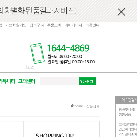
입
기업회원가입
장바구니
주문조회
마이페이지
이용안내
현재 위치
home
상품상세
>
장바구니 (
0
)
찜한상품
고객센터안
입금계좌안
카드결제조