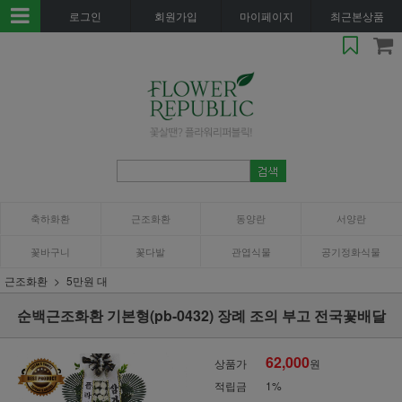
로그인
회원가입
마이페이지
최근본상품
축하화환
근조화환
동양란
서양란
꽃바구니
꽃다발
관엽식물
공기정화식물
근조화환
5만원 대
순백근조화환 기본형(pb-0432) 장례 조의 부고 전국꽃배달
62,000
상품가
원
적립금
1%