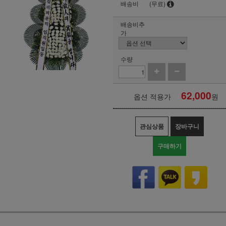
배송비
(무료)
배송비추
가
수량
62,000
옵션 적용가
원
관심상품
장바구니
구매하기