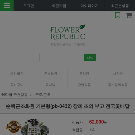
로그인
회원가입
마이페이지
최근본상품
축하화환
근조화환
동양란
서양란
꽃바구니
꽃다발
관엽식물
공기정화식물
테마별 추천상품
-추모/근조
순백근조화환 기본형(pb-0432) 장례 조의 부고 전국꽃배달
62,000
상품가
원
적립금
1%