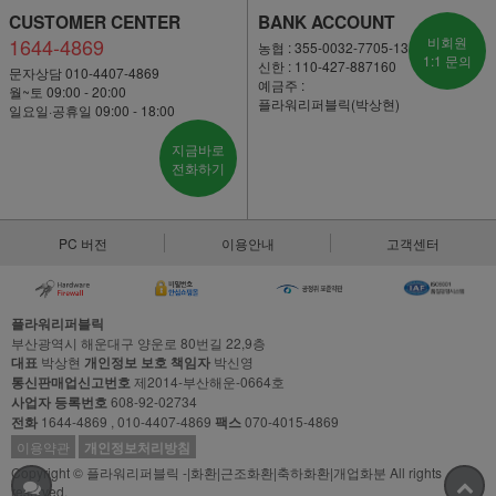
CUSTOMER CENTER
BANK ACCOUNT
1644-4869
비회원
농협 : 355-0032-7705-13
1:1 문의
신한 : 110-427-887160
문자상담 010-4407-4869
예금주 :
월~토 09:00 - 20:00
플라워리퍼블릭(박상현)
일요일·공휴일 09:00 - 18:00
지금바로
전화하기
PC 버전
이용안내
고객센터
플라워리퍼블릭
부산광역시 해운대구 양운로 80번길 22,9층
대표
박상현
개인정보 보호 책임자
박신영
통신판매업신고번호
제2014-부산해운-0664호
사업자 등록번호
608-92-02734
전화
1644-4869 , 010-4407-4869
팩스
070-4015-4869
이용약관
개인정보처리방침
Copyright © 플라워리퍼블릭 -|화환|근조화환|축하화환|개업화분 All rights
reserved.