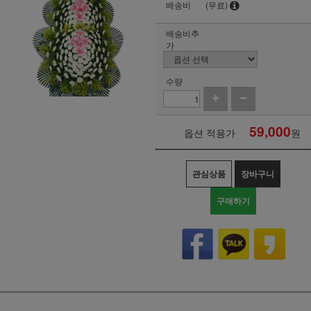
배송비
(무료)
배송비추
가
수량
59,000
옵션 적용가
원
관심상품
장바구니
구매하기