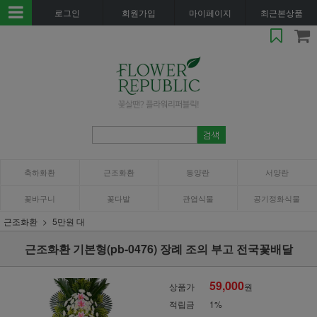
로그인
회원가입
마이페이지
최근본상품
축하화환
근조화환
동양란
서양란
꽃바구니
꽃다발
관엽식물
공기정화식물
근조화환
5만원 대
근조화환 기본형(pb-0476) 장례 조의 부고 전국꽃배달
59,000
상품가
원
적립금
1%