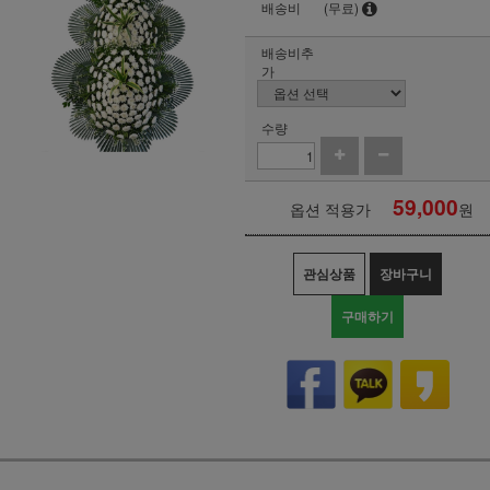
배송비
(무료)
배송비추
가
수량
59,000
옵션 적용가
원
관심상품
장바구니
구매하기