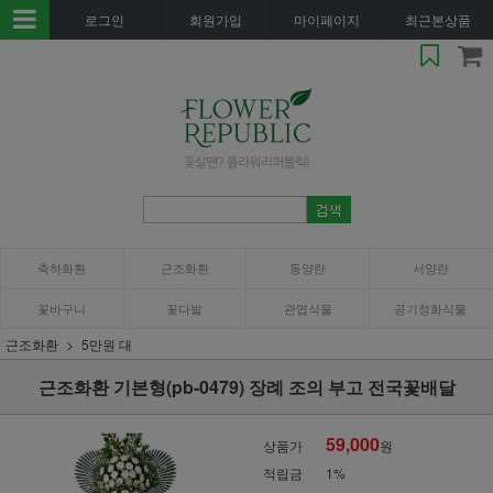
로그인
회원가입
마이페이지
최근본상품
축하화환
근조화환
동양란
서양란
꽃바구니
꽃다발
관엽식물
공기정화식물
근조화환
5만원 대
근조화환 기본형(pb-0479) 장례 조의 부고 전국꽃배달
59,000
상품가
원
적립금
1%