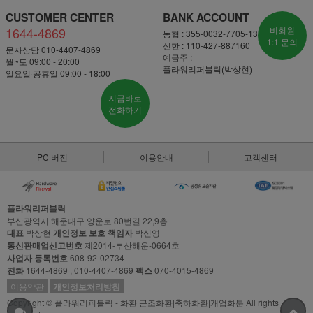
CUSTOMER CENTER
BANK ACCOUNT
1644-4869
비회원
농협 : 355-0032-7705-13
1:1 문의
신한 : 110-427-887160
문자상담 010-4407-4869
예금주 :
월~토 09:00 - 20:00
플라워리퍼블릭(박상현)
일요일·공휴일 09:00 - 18:00
지금바로
전화하기
PC 버전
이용안내
고객센터
플라워리퍼블릭
부산광역시 해운대구 양운로 80번길 22,9층
대표
박상현
개인정보 보호 책임자
박신영
통신판매업신고번호
제2014-부산해운-0664호
사업자 등록번호
608-92-02734
전화
1644-4869 , 010-4407-4869
팩스
070-4015-4869
이용약관
개인정보처리방침
Copyright © 플라워리퍼블릭 -|화환|근조화환|축하화환|개업화분 All rights