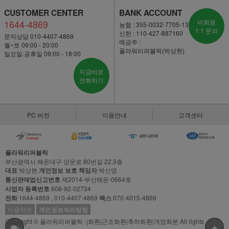
CUSTOMER CENTER
BANK ACCOUNT
1644-4869
비회원
농협 : 355-0032-7705-13
1:1 문의
신한 : 110-427-887160
문자상담 010-4407-4869
예금주 :
월~토 09:00 - 20:00
플라워리퍼블릭(박상현)
일요일·공휴일 09:00 - 18:00
지금바로
전화하기
PC 버전
이용안내
고객센터
플라워리퍼블릭
부산광역시 해운대구 양운로 80번길 22,9층
대표
박상현
개인정보 보호 책임자
박신영
통신판매업신고번호
제2014-부산해운-0664호
사업자 등록번호
608-92-02734
전화
1644-4869 , 010-4407-4869
팩스
070-4015-4869
이용약관
개인정보처리방침
Copyright © 플라워리퍼블릭 -|화환|근조화환|축하화환|개업화분 All rights