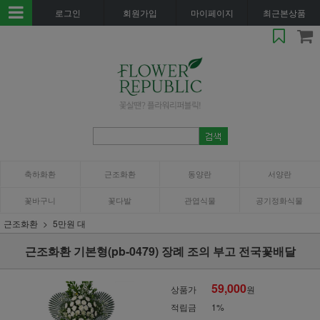
로그인
회원가입
마이페이지
최근본상품
축하화환
근조화환
동양란
서양란
꽃바구니
꽃다발
관엽식물
공기정화식물
근조화환
5만원 대
근조화환 기본형(pb-0479) 장례 조의 부고 전국꽃배달
59,000
상품가
원
적립금
1%