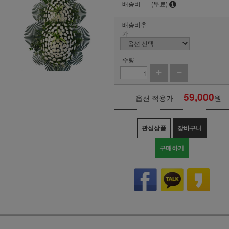
배송비
(무료)
배송비추
가
수량
59,000
옵션 적용가
원
관심상품
장바구니
구매하기