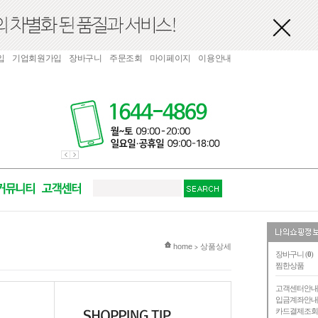
입
기업회원가입
장바구니
주문조회
마이페이지
이용안내
현재 위치
home
상품상세
>
장바구니 (
0
)
찜한상품
고객센터안
입금계좌안
카드결제조