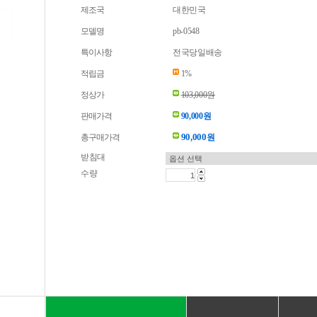
제조국
대한민국
모델명
pb-0548
특이사항
전국당일배송
적립금
1%
정상가
103,000원
판매가격
90,000원
90,000
총구매가격
원
받침대
수량