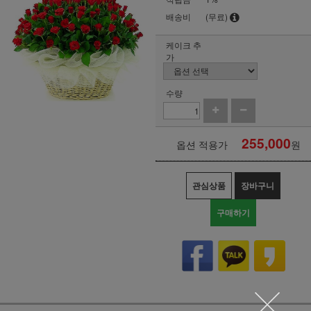
배송비
(무료)
케이크 추
가
수량
255,000
옵션 적용가
원
관심상품
장바구니
구매하기