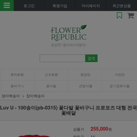
로그인
회원가입
마이페이지
최근본상품
축하화환
근조화환
동양란
서양란
꽃바구니
꽃다발
관엽식물
공기정화식물
장미백송이
장미백송이
Luv U - 100송이(pb-0315) 꽃다발 꽃바구니 프로포즈 대형 전국
꽃배달
255,000
상품가
원
적립금
1%