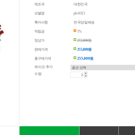
제조국
대한민국
모델명
pb-0315
특이사항
전국당일배송
적립금
1%
정상가
272,000원
판매가격
255,000원
255,000
총구매가격
원
케이크 추가
수량