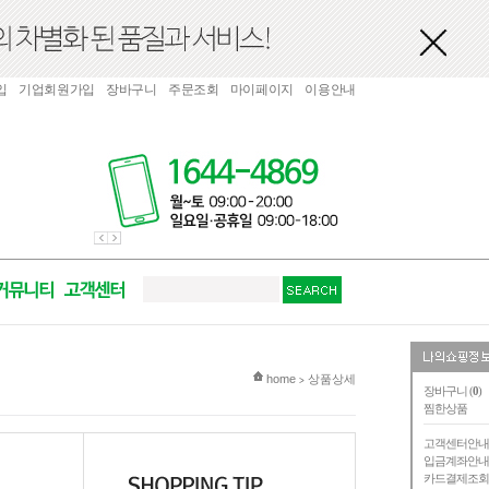
입
기업회원가입
장바구니
주문조회
마이페이지
이용안내
현재 위치
home
상품상세
>
장바구니 (
0
)
찜한상품
고객센터안
입금계좌안
카드결제조