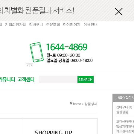
입
기업회원가입
장바구니
주문조회
마이페이지
이용안내
현재 위치
home
상품상세
>
장바구니 (
0
)
찜한상품
고객센터안
입금계좌안
카드결제조