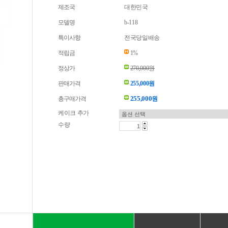
제조국
대한민국
모델명
b-118
특이사항
전국당일배송
적립금
1%
정상가
270,000원
판매가격
255,000원
255,000
총구매가격
원
케이크 추가
수량