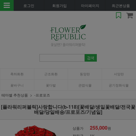
로그인
회원가입
마이페이지
최근본상품
축하화환
근조화환
동양란
서양란
꽃바구니
꽃다발
관엽식물
공기정화식물
테마별 추천상품
-프로포즈
[플라워리퍼블릭]사랑합니다(b-118)[꽃배달/생일꽃배달/전국꽃
배달/당일배송/프로포즈/기념일]
255,000
상품가
원
적립금
1%