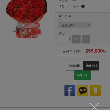
배송비
(무료)
케이크 추
가
수량
255,000
옵션 적용가
원
관심상품
장바구니
구매하기