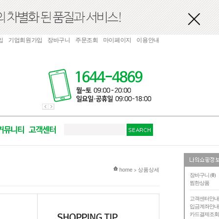
입
기업회원가입
장바구니
주문조회
마이페이지
이용안내
현재 위치
home
상품상세
>
장바구니 (
0
)
찜한상품
고객센터안
입금계좌안
카드결제조