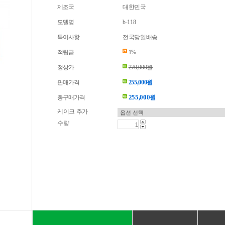
제조국
대한민국
모델명
b-118
특이사항
전국당일배송
적립금
1%
정상가
270,000원
판매가격
255,000원
255,000
총구매가격
원
케이크 추가
수량