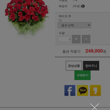
배송비
(무료)
케이크 추
가
수량
249,000
옵션 적용가
원
관심상품
장바구니
구매하기