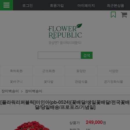
로그인
회원가입
마이페이지
최근본상품
축하화환
근조화환
동양란
서양란
꽃바구니
꽃다발
관엽식물
공기정화식물
장미백송이
장미백송이
[플라워리퍼블릭]미인아(pb-0524)[꽃배달/생일꽃배달/전국꽃배
달/당일배송/프로포즈/기념일]
249,000
상품가
원
적립금
1%