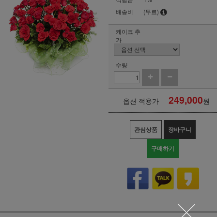
배송비
(무료)
케이크 추
가
수량
249,000
옵션 적용가
원
관심상품
장바구니
구매하기