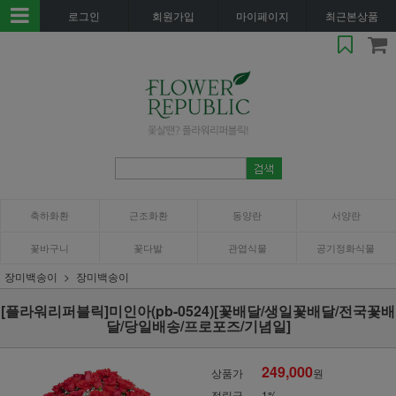
로그인
회원가입
마이페이지
최근본상품
축하화환
근조화환
동양란
서양란
꽃바구니
꽃다발
관엽식물
공기정화식물
장미백송이
장미백송이
[플라워리퍼블릭]미인아(pb-0524)[꽃배달/생일꽃배달/전국꽃배
달/당일배송/프로포즈/기념일]
249,000
상품가
원
적립금
1%