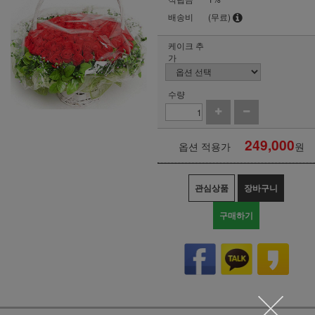
배송비
(무료)
케이크 추
가
수량
249,000
옵션 적용가
원
관심상품
장바구니
구매하기