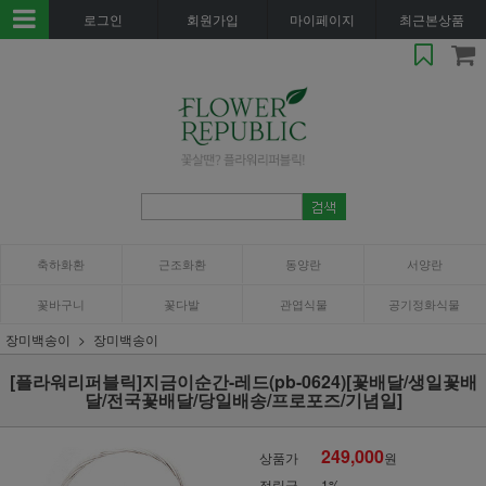
로그인
회원가입
마이페이지
최근본상품
축하화환
근조화환
동양란
서양란
꽃바구니
꽃다발
관엽식물
공기정화식물
장미백송이
장미백송이
[플라워리퍼블릭]지금이순간-레드(pb-0624)[꽃배달/생일꽃배
달/전국꽃배달/당일배송/프로포즈/기념일]
249,000
상품가
원
적립금
1%