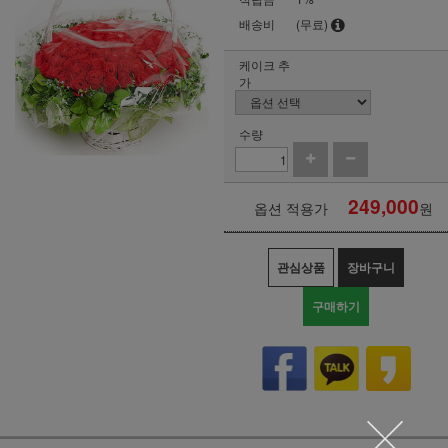
배송비
(무료)
케이크 추
가
수량
249,000
옵션 적용가
원
관심상품
장바구니
구매하기