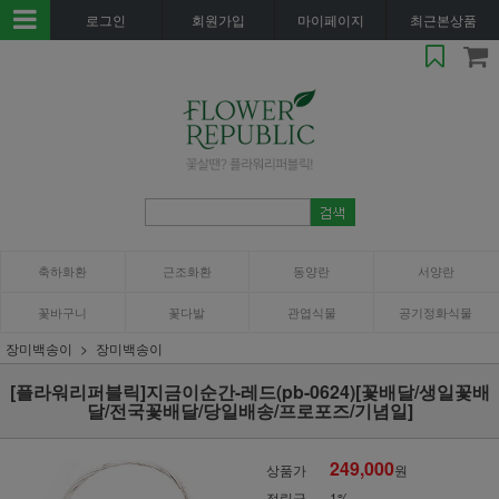
로그인
회원가입
마이페이지
최근본상품
축하화환
근조화환
동양란
서양란
꽃바구니
꽃다발
관엽식물
공기정화식물
장미백송이
장미백송이
[플라워리퍼블릭]지금이순간-레드(pb-0624)[꽃배달/생일꽃배
달/전국꽃배달/당일배송/프로포즈/기념일]
249,000
상품가
원
적립금
1%