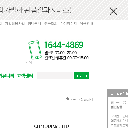
입
기업회원가입
장바구니
주문조회
마이페이지
이용안내
현재 위치
home
상품상세
>
장바구니 (
0
)
찜한상품
고객센터안
입금계좌안
카드결제조