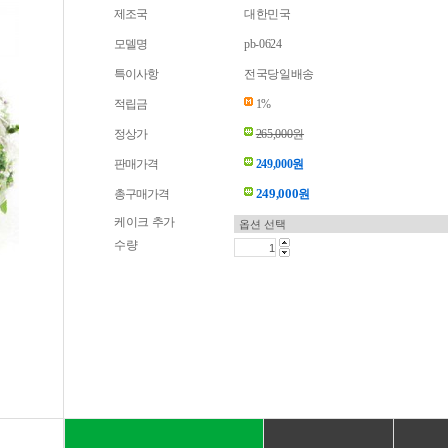
제조국
대한민국
모델명
pb-0624
특이사항
전국당일배송
적립금
1%
정상가
265,000원
판매가격
249,000원
249,000
총구매가격
원
케이크 추가
수량