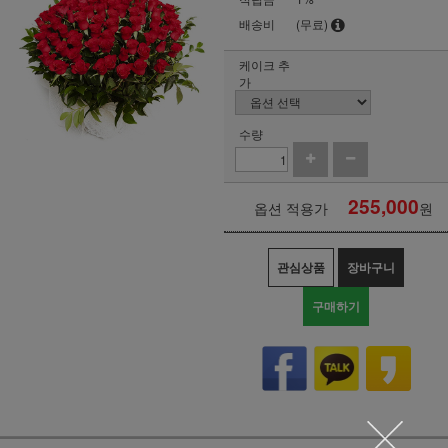
배송비
(무료)
케이크 추
가
수량
255,000
옵션 적용가
원
관심상품
장바구니
구매하기