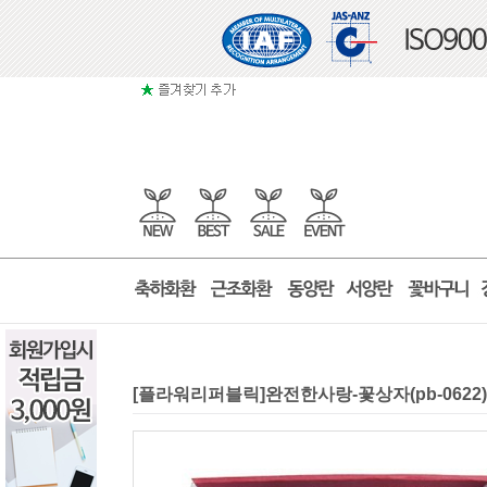
[플라워리퍼블릭]완전한사랑-꽃상자(pb-062