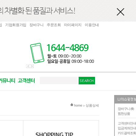
입
기업회원가입
장바구니
주문조회
마이페이지
이용안내
현재 위치
home
상품상세
>
장바구니 (
0
)
찜한상품
고객센터안
입금계좌안
카드결제조