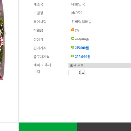
제조국
대한민국
모델명
pb-0622
특이사항
전국당일배송
적립금
1%
정상가
272,000원
판매가격
255,000원
255,000
총구매가격
원
케이크 추가
수량