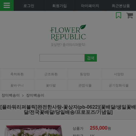
로그인
회원가입
마이페이지
최근본상품
축하화환
근조화환
동양란
서양란
꽃바구니
꽃다발
관엽식물
공기정화식물
장미백송이
장미백송이
[플라워리퍼블릭]완전한사랑-꽃상자(pb-0622)[꽃배달/생일꽃배
달/전국꽃배달/당일배송/프로포즈/기념일]
255,000
상품가
원
적립금
1%