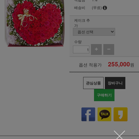
배송비
(무료)
케이크 추
가
수량
255,000
옵션 적용가
원
관심상품
장바구니
구매하기