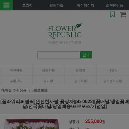
로그인
회원가입
마이페이지
최근본상품
축하화환
근조화환
동양란
서양란
꽃바구니
꽃다발
관엽식물
공기정화식물
테마별 추천상품
-프로포즈
[플라워리퍼블릭]완전한사랑-꽃상자(pb-0622)[꽃배달/생일꽃배
달/전국꽃배달/당일배송/프로포즈/기념일]
255,000
상품가
원
적립금
1%