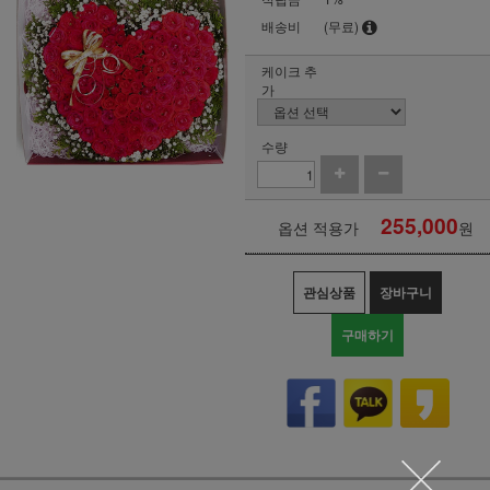
배송비
(무료)
케이크 추
가
수량
255,000
옵션 적용가
원
관심상품
장바구니
구매하기