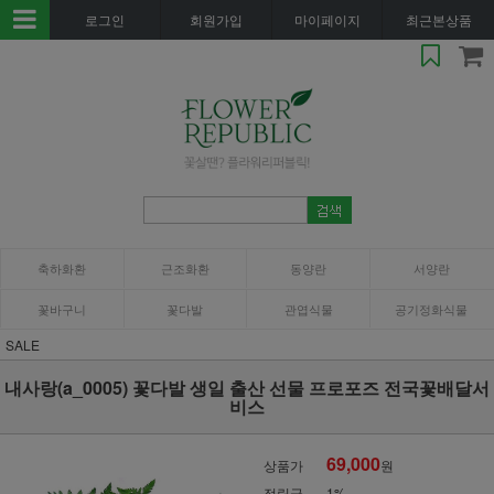
로그인
회원가입
마이페이지
최근본상품
축하화환
근조화환
동양란
서양란
꽃바구니
꽃다발
관엽식물
공기정화식물
SALE
내사랑(a_0005) 꽃다발 생일 출산 선물 프로포즈 전국꽃배달서
비스
69,000
상품가
원
적립금
1%