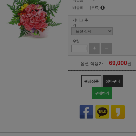
배송비
(무료)
케이크 추
가
수량
69,000
옵션 적용가
원
관심상품
장바구니
구매하기