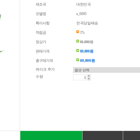
제조국
대한민국
모델명
a_0005
특이사항
전국당일배송
적립금
1%
정상가
81,000원
판매가격
69,000원
69,000
총구매가격
원
케이크 추가
수량