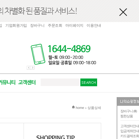
입
기업회원가입
장바구니
주문조회
마이페이지
이용안내
현재 위치
home
상품상세
>
장바구니 (
0
)
찜한상품
고객센터안
입금계좌안
카드결제조