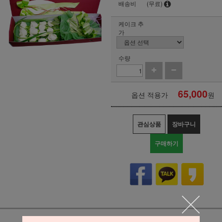
배송비
(무료)
케이크 추
가
수량
65,000
옵션 적용가
원
관심상품
장바구니
구매하기