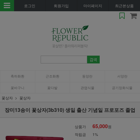
로그인
회원가입
마이페이지
최근본상품
축하화환
근조화환
동양란
서양란
꽃바구니
꽃다발
관엽식물
공기정화식물
꽃상자
꽃상자
장미13송이 꽃상자(3b310) 생일 출산 기념일 프로포즈 졸업
65,000
상품가
원
적립금
1%