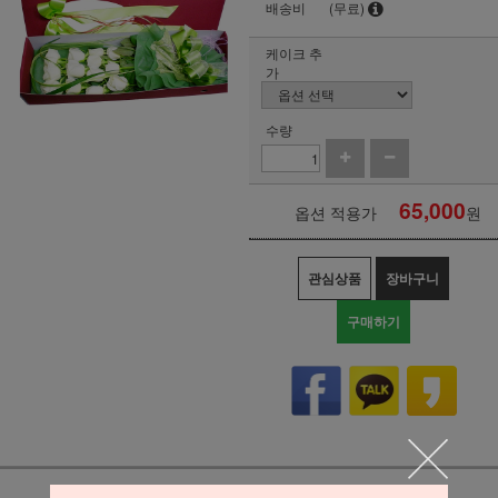
배송비
(무료)
케이크 추
가
수량
65,000
옵션 적용가
원
관심상품
장바구니
구매하기