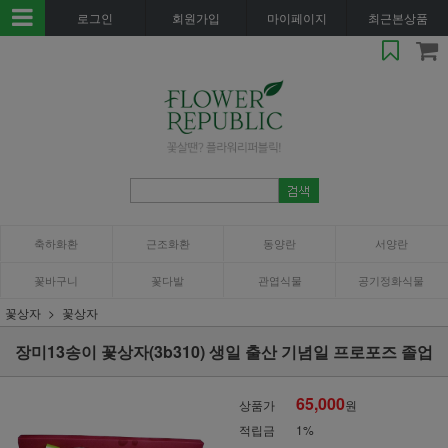
로그인
회원가입
마이페이지
최근본상품
축하화환
근조화환
동양란
서양란
꽃바구니
꽃다발
관엽식물
공기정화식물
꽃상자
꽃상자
장미13송이 꽃상자(3b310) 생일 출산 기념일 프로포즈 졸업
65,000
상품가
원
적립금
1%