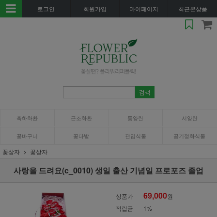
로그인
회원가입
마이페이지
최근본상품
축하화환
근조화환
동양란
서양란
꽃바구니
꽃다발
관엽식물
공기정화식물
꽃상자
꽃상자
사랑을 드려요(c_0010) 생일 출산 기념일 프로포즈 졸업
69,000
상품가
원
적립금
1%