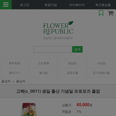
로그인
회원가입
마이페이지
최근본상품
축하화환
근조화환
동양란
서양란
꽃바구니
꽃다발
관엽식물
공기정화식물
꽃상자
꽃상자
고해(c_0011) 생일 출산 기념일 프로포즈 졸업
65,000
상품가
원
적립금
1%