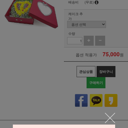
배송비
(무료)
케이크 추
가
수량
75,000
옵션 적용가
원
관심상품
장바구니
구매하기