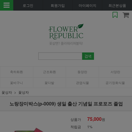
로그인
회원가입
마이페이지
최근본상품
축하화환
근조화환
동양란
서양란
꽃바구니
꽃다발
관엽식물
공기정화식물
꽃상자
꽃상자
노랑장미박스(p-0009) 생일 출산 기념일 프로포즈 졸업
75,000
상품가
원
적립금
1%