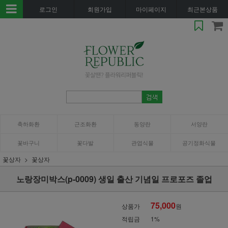
로그인
회원가입
마이페이지
최근본상품
축하화환
근조화환
동양란
서양란
꽃바구니
꽃다발
관엽식물
공기정화식물
꽃상자
꽃상자
노랑장미박스(p-0009) 생일 출산 기념일 프로포즈 졸업
75,000
상품가
원
적립금
1%