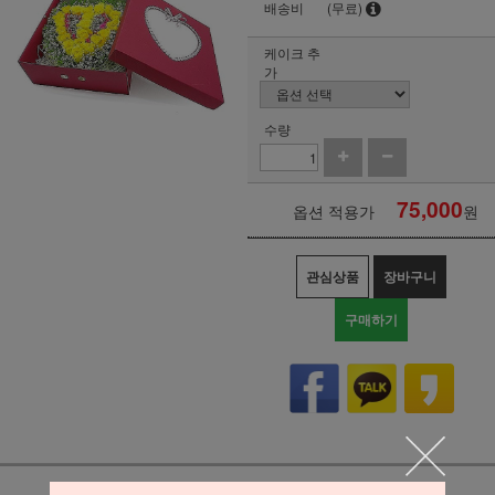
배송비
(무료)
케이크 추
가
수량
75,000
옵션 적용가
원
관심상품
장바구니
구매하기